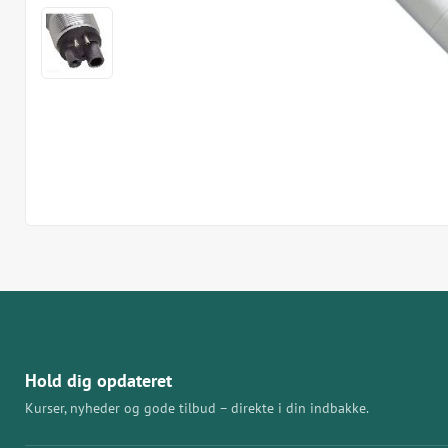
Hold dig opdateret
Kurser, nyheder og gode tilbud – direkte i din indbakke.