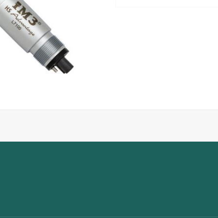
Specifikationer:
Hastighed: Op til 400.000 
Tilslutning: Standard 4-hu
Køling: Triple spray til opt
Chuck-system: Push-butto
Turbine: Patenteret design 
Konstruktion: Slankt og le
Fremstillet i Østrig
Garanti: 1 år
Autoklaverbar op til 134 °