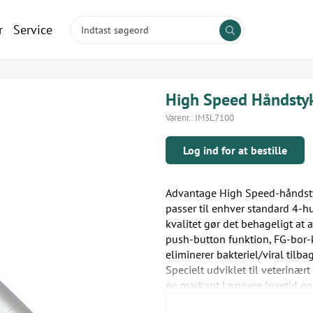
r
Service
High Speed Håndsty
Varenr.:
IM3L7100
Log ind for at bestille
Advantage High Speed-håndstyk
passer til enhver standard 4-h
kvalitet gør det behageligt at
push-button funktion, FG-bor-k
eliminerer bakteriel/viral tilb
Specielt udviklet til veterinæ
en markant længere levetid end
leveres med 1 års garanti.