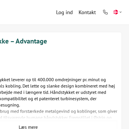
Log ind
Kontakt
phone
light
kke – Advantage
ket leverer op til 400.000 omdrejninger pr. minut og
uls kobling. Det lette og slanke design kombineret med høj
 arbejde med i længere tid. Håndstykket er udstyret med
ompatibilitet og et patenteret turbinesystem, der
agesugning.
rt brug med forstærkede metalgevind og koblinger, som giver
 tilsvarende humane håndstykker. Fremstillet i Østrig og
Læs mere