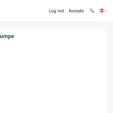
Log ind
Kontakt
phone
light
epumpe