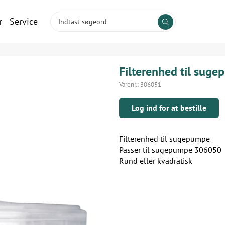
r
Service
Filterenhed til sug
Varenr.:
306051
Log ind for at bestille
Filterenhed til sugepumpe
Passer til sugepumpe 306050
Rund eller kvadratisk