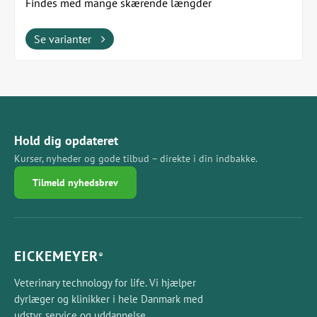
Findes med mange skærende længder
36 mm skærende længde (varenr. 19104101)
38 mm skærende længde (varenr. 19104201)
40 mm skærende længde (varenr. 19104301)
Se varianter
L = 30mm
L = 32mm
Hold dig opdateret
Kurser, nyheder og gode tilbud – direkte i din indbakke.
Tilmeld nyhedsbrev
L = 34mm
L = 36mm
EICKEMEYER
®
Veterinary technology for life. Vi hjælper
dyrlæger og klinikker i hele Danmark med
udstyr, service og uddannelse.