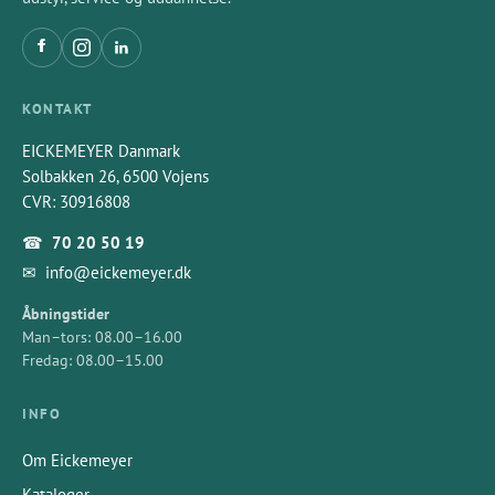
L = 38mm
KONTAKT
L = 40mm
EICKEMEYER Danmark
Solbakken 26, 6500 Vojens
CVR: 30916808
☎
70 20 50 19
✉
info@eickemeyer.dk
Åbningstider
Man–tors: 08.00–16.00
Fredag: 08.00–15.00
INFO
Om Eickemeyer
Kataloger