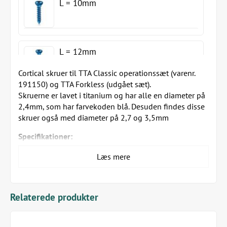
L = 10mm
L = 12mm
Cortical skruer til TTA Classic operationssæt (varenr.
191150) og TTA Forkless (udgået sæt).
Skruerne er lavet i titanium og har alle en diameter på
L = 14mm
2,4mm, som har farvekoden blå. Desuden findes disse
skruer også med diameter på 2,7 og 3,5mm
Specifikationer:
L = 16mm
Gevinddiameter: 2,4 mm
Læs mere
Gevindstigning: 1,0 mm
Gevindtype: Hexagon
Hoved: Diameter: 4,0 mm x H: 2,0mm
Relaterede produkter
L = 18mm
Autoklaverbar (leveres ikke steril pakket)
Pakning: 1 stk/pakke