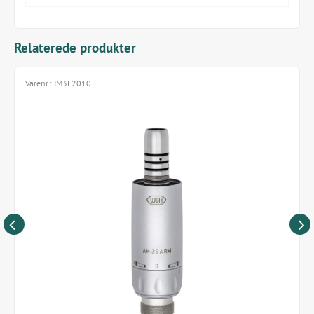
forbindelse
Autoklaverbar
1 års garanti, inklusiv turbine
Relaterede produkter
Mikromotor til low speed med justerbar fremad og
bagud retning er også tilgængelig (se varenr.
Varenr.:
IM3L2010
iM3L2010)