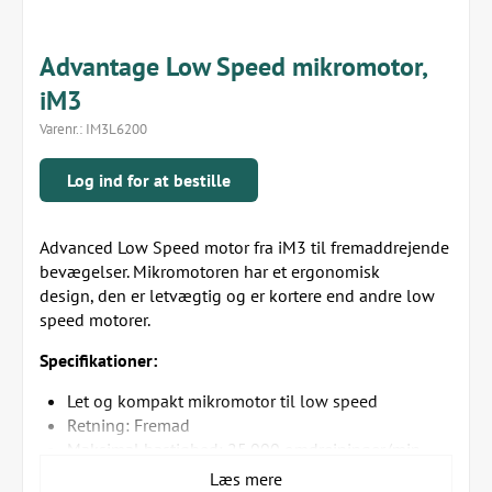
Advantage Low Speed mikromotor,
iM3
Varenr.:
IM3L6200
Log ind for at bestille
Advanced Low Speed motor fra iM3 til fremaddrejende
bevægelser. Mikromotoren har et ergonomisk
design, den er letvægtig og er kortere end andre low
speed motorer.
Specifikationer:
Let og kompakt mikromotor til low speed
Retning: Fremad
Maksimal hastighed: 25.000 omdrejninger/min.
Passer til enhver tandunit med 4-hullers
Læs mere